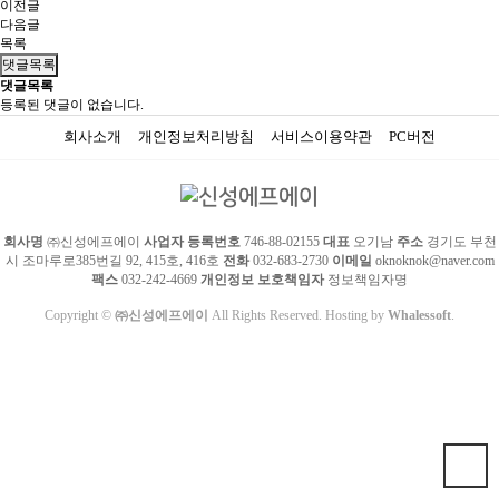
이전글
다음글
목록
댓글목록
댓글목록
등록된 댓글이 없습니다.
회사소개
개인정보처리방침
서비스이용약관
PC버전
회사명
㈜신성에프에이
사업자 등록번호
746-88-02155
대표
오기남
주소
경기도 부천
시 조마루로385번길 92, 415호, 416호
전화
032-683-2730
이메일
oknoknok@naver.com
팩스
032-242-4669
개인정보 보호책임자
정보책임자명
Copyright ©
㈜신성에프에이
All Rights Reserved. Hosting by
Whalessoft
.